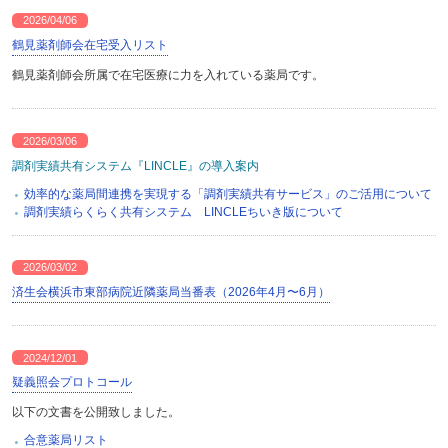
2026/04/06
鶴見薬剤師会在宅受入リスト
鶴見薬剤師会所属で在宅医療に力を入れている薬局です。
2026/03/06
調剤実績共有システム『LINCLE』の導入案内
効率的な薬局間連携を実現する「調剤実績共有サービス」のご活用について
調剤実績らくらく共有システム LINCLEちいき版について
2026/03/02
済生会横浜市東部病院近隣薬局当番表（2026年4月〜6月）
2024/12/01
疑義照会プロトコール
以下の文書を公開致しました。
合意薬局リスト